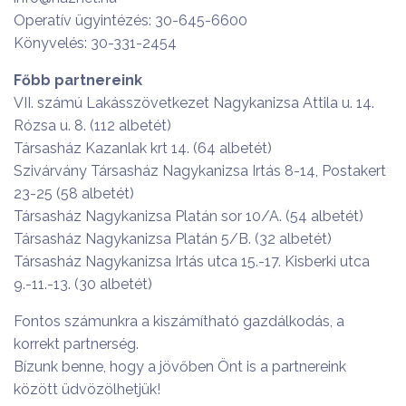
Operatív ügyintézés: 30-645-6600
Könyvelés: 30-331-2454
Főbb partnereink
VII. számú Lakásszövetkezet Nagykanizsa Attila u. 14.
Rózsa u. 8. (112 albetét)
Társasház Kazanlak krt 14. (64 albetét)
Szivárvány Társasház Nagykanizsa Irtás 8-14, Postakert
23-25 (58 albetét)
Társasház Nagykanizsa Platán sor 10/A. (54 albetét)
Társasház Nagykanizsa Platán 5/B. (32 albetét)
Társasház Nagykanizsa Irtás utca 15.-17. Kisberki utca
9.-11.-13. (30 albetét)
Fontos számunkra a kiszámítható gazdálkodás, a
korrekt partnerség.
Bízunk benne, hogy a jövőben Önt is a partnereink
között üdvözölhetjük!