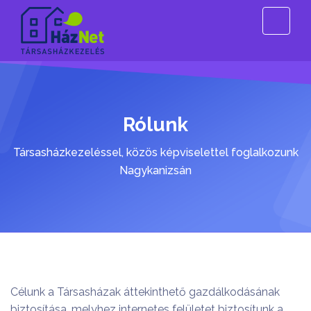
Rólunk
Társasházkezeléssel, közös képviselettel foglalkozunk
Nagykanizsán
Célunk a Társasházak áttekinthető gazdálkodásának
biztosítása, melyhez internetes felületet biztosítunk a