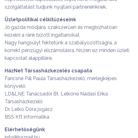
szolgáltatást tudjunk nyújtani partnereinknek.
Üzletpolitikai célkitűzéseink
Jó gazda módjára, szakszerűen és megbízhatóan
kezelni a ránk bízott ingatlanokat.
Nagy hangsúlyt fektetünk a szabályozottságra, a
korrekt pénzügyi elszámolásra, hiszen ez minden üzleti
kapcsolat alappillére.
HázNet Társasházkezelés csapata
Faricsné Pál Paula Társasházkezelő, mérlegképes
könyvelő
LD&LNE Tanácsadói Bt. Lelkóné Nádasi Erika
Társasházkezelő
Dr. Lelkó Dóra jogász
BSS Kft informatika
Elérhetőségünk
info@haznet.hu