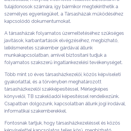
tulajdonosok számára, így bármikor megtekinthetik a
személyes egyenlegüket, a Társasházak működéséhez
kapcsolódó dokumentumokat.
A társasházak folyamatos üzemeltetéséhez szükséges
javítások, karbantartások elvégzéséhez, megbízható,
lelkiismeretes szakember gárdával állunk
munkakapcsolatban, amivel biztosítani tudjuk a
folyamatos szakszerű ingatlankezelési tevékenységet.
Több mint 10 éves társasházkezelői, közös képviseleti
gyakorlattal, és a törvényben meghatározott
társasházkezelői szakképesítéssel, Mérlegképes
könyvelői, TB szakelőadói képesítéssel rendelkezünk.
Csapatban dolgozunk, kapcsolatban állunk jogi irodával,
informatikai szakemberekkel.
Fontosnak tartjuk, hogy társasházkezeléssel és közös
képviselettel kapcsolatos teljes körű, megbízható