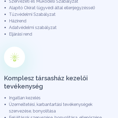
Szervezeti és Működési Szabályzat
Alapító Okirat (ügyvédi által ellenjegyzéssel)
Tűzvédelmi Szabályzat
Házirend
Adatvédelmi szabályzat
Eljárási rend
Komplesz társasház kezelői
tevékenység
Ingatlan kezelés
Üzemeltetési, karbantartási tevékenységek
szervezése, bonyolítása
Felújítások szervezése, bonyolítása, ellenőrzése