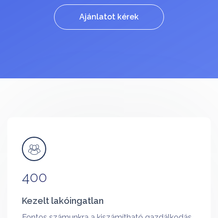
Ajánlatot kérek
400
Kezelt lakóingatlan
Fontos számunkra a kiszámítható gazdálkodás,