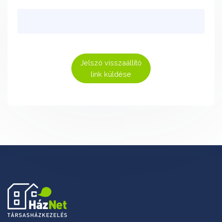
Jelszó visszaállító
link küldése