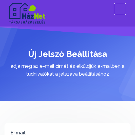
Új Jelszó Beállítása
adja meg az e-mail címét és elküldjük e-mailben a
tudnivalókat a jelszava beállításához
E-mail